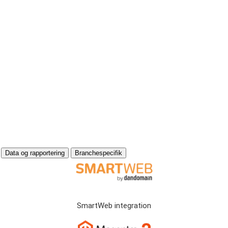
Data og rapportering
Branchespecifik
SmartWeb integration