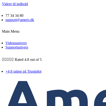
Videre til indhold
77 34 34 80
support@amero.dk
Main Menu
Vidensunivers
Supportunivers





Rated 4.8 out of 5
+4,8 rating på Trustpilot