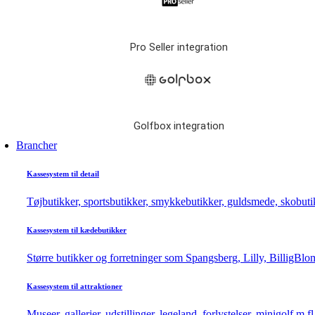
Pro Seller integration
Golfbox integration
Brancher
Kassesystem til detail
Tøjbutikker, sportsbutikker, smykkebutikker, guldsmede, skobutik
Kassesystem til kædebutikker
Større butikker og forretninger som Spangsberg, Lilly, BilligBlom
Kassesystem til attraktioner
Museer, gallerier, udstillinger, legeland, forlystelser, minigolf m.f