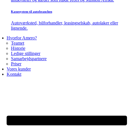
Kassesystem til autobranchen
Autoværksted, bilforhandler, leasingselskab, autolaker eller
lignende.
Hvorfor Amero?
Teamet
Historie
Ledige stillinger
Samarbejdspartnere
Priser
Vores kunder
Kontakt