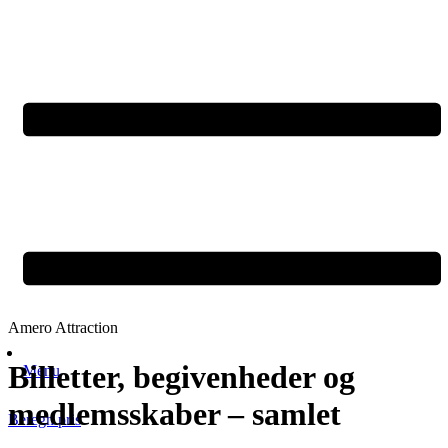
Amero Attraction
Billetter, begivenheder og
Menu
medlemsskaber – samlet
Beregn pris