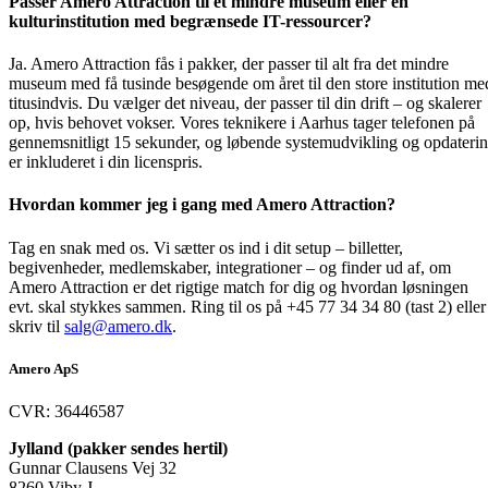
Passer Amero Attraction til et mindre museum eller en
kulturinstitution med begrænsede IT-ressourcer?
Ja. Amero Attraction fås i pakker, der passer til alt fra det mindre
museum med få tusinde besøgende om året til den store institution me
titusindvis. Du vælger det niveau, der passer til din drift – og skalerer
op, hvis behovet vokser. Vores teknikere i Aarhus tager telefonen på
gennemsnitligt 15 sekunder, og løbende systemudvikling og opdateri
er inkluderet i din licenspris.
Hvordan kommer jeg i gang med Amero Attraction?
Tag en snak med os. Vi sætter os ind i dit setup – billetter,
begivenheder, medlemskaber, integrationer – og finder ud af, om
Amero Attraction er det rigtige match for dig og hvordan løsningen
evt. skal stykkes sammen. Ring til os på +45 77 34 34 80 (tast 2) eller
skriv til
salg@amero.dk
.
Amero ApS
CVR: 36446587
Jylland (pakker sendes hertil)
Gunnar Clausens Vej 32
8260 Viby J