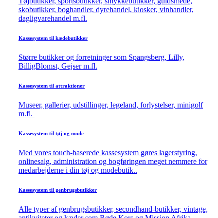
Tøjbutikker, sportsbutikker, smykkebutikker, guldsmede,
skobutikker, boghandler, dyrehandel, kiosker, vinhandler,
dagligvarehandel m.fl.
Kassesystem til kædebutikker
Større butikker og forretninger som Spangsberg, Lilly,
BilligBlomst, Gejser m.fl.
Kassesystem til attraktioner
Museer, gallerier, udstillinger, legeland, forlystelser, minigolf
m.fl.
Kassesystem til tøj og mode
Med vores touch-baserede kassesystem gøres lagerstyring,
onlinesalg, administration og bogføringen meget nemmere for
medarbejderne i din tøj og modebutik..
Kassesystem til genbrugsbutikker
Alle typer af genbrugsbutikker, secondhand-butikker, vintage,
antikviteter og kæder som Røde Kors og Mission Afrika.