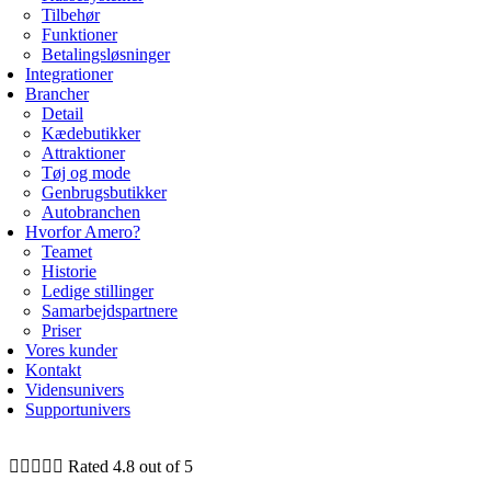
Tilbehør
Funktioner
Betalingsløsninger
Integrationer
Brancher
Detail
Kædebutikker
Attraktioner
Tøj og mode
Genbrugsbutikker
Autobranchen
Hvorfor Amero?
Teamet
Historie
Ledige stillinger
Samarbejdspartnere
Priser
Vores kunder
Kontakt
Vidensunivers
Supportunivers





Rated 4.8 out of 5