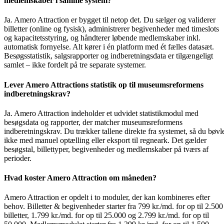
medlemskaber i samme system?
Ja. Amero Attraction er bygget til netop det. Du sælger og validerer
billetter (online og fysisk), administrerer begivenheder med timeslots
og kapacitetsstyring, og håndterer løbende medlemskaber inkl.
automatisk fornyelse. Alt kører i én platform med ét fælles datasæt.
Besøgsstatistik, salgsrapporter og indberetningsdata er tilgængeligt
samlet – ikke fordelt på tre separate systemer.
Lever Amero Attractions statistik op til museumsreformens
indberetningskrav?
Ja. Amero Attraction indeholder et udvidet statistikmodul med
besøgsdata og rapporter, der matcher museumsreformens
indberetningskrav. Du trækker tallene direkte fra systemet, så du bøvl
ikke med manuel optælling eller eksport til regneark. Det gælder
besøgstal, billettyper, begivenheder og medlemskaber på tværs af
perioder.
Hvad koster Amero Attraction om måneden?
Amero Attraction er opdelt i to moduler, der kan kombineres efter
behov. Billetter & begivenheder starter fra 799 kr./md. for op til 2.500
billetter, 1.799 kr./md. for op til 25.000 og 2.799 kr./md. for op til