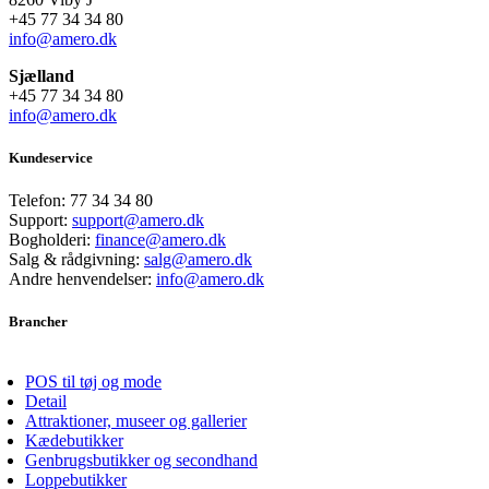
+45 77 34 34 80
info@amero.dk
Sjælland
+45 77 34 34 80
info@amero.dk
Kundeservice
Telefon:
77 34 34 80
Support:
support@amero.dk
Bogholderi:
finance@amero.dk
Salg & rådgivning:
salg@amero.dk
Andre henvendelser:
info@amero.dk
Brancher
POS til tøj og mode
Detail
Attraktioner, museer og gallerier
Kædebutikker
Genbrugsbutikker og secondhand
Loppebutikker