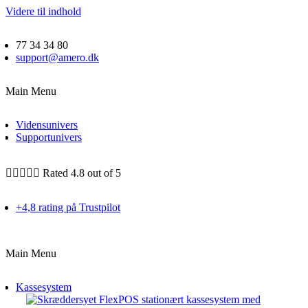
Videre til indhold
77 34 34 80
support@amero.dk
Main Menu
Vidensunivers
Supportunivers





Rated 4.8 out of 5
+4,8 rating på Trustpilot
Main Menu
Kassesystem