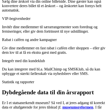
Sælg dine årskort via din online billetside. Dine gæster kan også
konvertere deres billet til et årskort – og årskortet kan fornys helt
automatisk.
VIP-begivenheder
Invitér dine medlemmer til særarrangementer som foredrag og
ferniseringer, eller giv dem fortrinsret til nye udstillinger.
Rabat i caféen og andre kampagner
Giv dine medlemmer en fast rabat i caféen eller shoppen – eller giv
dem lov til at få en ekstra gæst med gratis.
Integrér med din kundeklub
Du kan integrere med bl.a. MailChimp og SMSKlub, så du kan
opbygge et stærkt fællesskab via nyhedsbrev eller SMS.
Statistik og rapporter
Dybdegående data til din årsrapport
Er I et statsanerkendt museum? Så ved I, at jeres adgang til korrekt
data er altafgørende for jeres tilskud jf.
museumsreformen
. I får