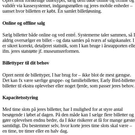
Opret nemt forskellige billettyper, sælg dem både online og offline og
validér via kassesystemet, indgangsmøllen og jeres mobile enheder –
uanset hvor billetten er købt. Én samlet billetløsning.
Online og offline salg
Sælg billetter både online og ved entré. Systemerne taler sammen, så I
aldrig oversælger en billet – og data samles på tværs af salgskanaler. I
er sikret korrekt, detaljeret statistik, som I kan bruge i årsrapporten ell
ifm. jeres statstøtte jf. museumsreformen.
Billettyper til dit behov
Opret nemt de billettyper, I har brug for – ikke blot de mest gængse.
Det kan fx være særlige gruppe- og familiebilletter, Early Bird-billetter
billetter til ekstra oplevelser eller noget fjerde, som passer jeres behov.
Kapacitetsstyring
Med time slots på jeres billetter, har I mulighed for at styre antal
besøgende i løbet af dagen. På den måde kan I sælge flere billetter og
gøre oplevelsen endnu bedre, da I ikke risikerer at få for mange gæste
samtidigt. Du bestemmer selv, hvor korte jeres time slots skal være –
en time, tre timer eller en halv dag.