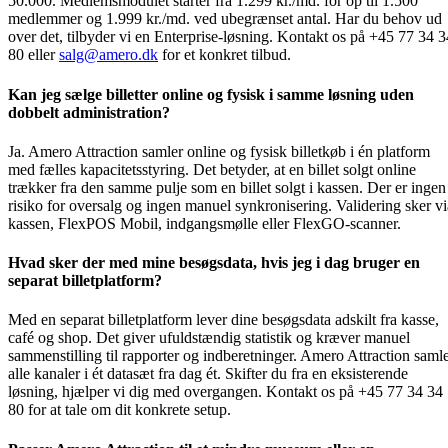
50.000. Medlemsmodulet starter fra 1.299 kr./md. for op til 1.500
medlemmer og 1.999 kr./md. ved ubegrænset antal. Har du behov ud
over det, tilbyder vi en Enterprise-løsning. Kontakt os på +45 77 34 3
80 eller
salg@amero.dk
for et konkret tilbud.
Kan jeg sælge billetter online og fysisk i samme løsning uden
dobbelt administration?
Ja. Amero Attraction samler online og fysisk billetkøb i én platform
med fælles kapacitetsstyring. Det betyder, at en billet solgt online
trækker fra den samme pulje som en billet solgt i kassen. Der er ingen
risiko for oversalg og ingen manuel synkronisering. Validering sker vi
kassen, FlexPOS Mobil, indgangsmølle eller FlexGO-scanner.
Hvad sker der med mine besøgsdata, hvis jeg i dag bruger en
separat billetplatform?
Med en separat billetplatform lever dine besøgsdata adskilt fra kasse,
café og shop. Det giver ufuldstændig statistik og kræver manuel
sammenstilling til rapporter og indberetninger. Amero Attraction saml
alle kanaler i ét datasæt fra dag ét. Skifter du fra en eksisterende
løsning, hjælper vi dig med overgangen. Kontakt os på +45 77 34 34
80 for at tale om dit konkrete setup.