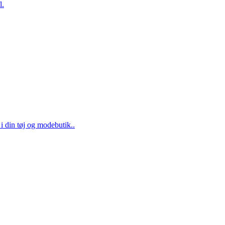
l.
 din tøj og modebutik..