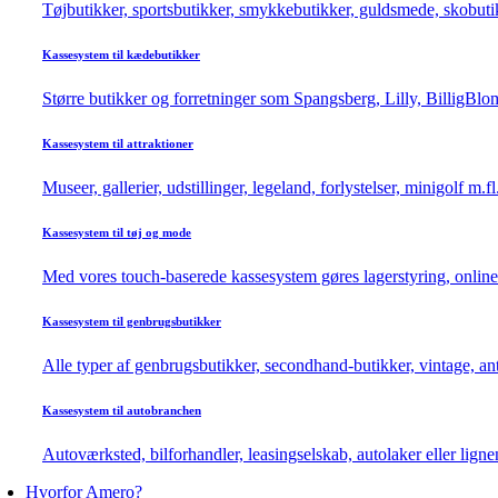
Tøjbutikker, sportsbutikker, smykkebutikker, guldsmede, skobutik
Kassesystem til kædebutikker
Større butikker og forretninger som Spangsberg, Lilly, BilligBlom
Kassesystem til attraktioner
Museer, gallerier, udstillinger, legeland, forlystelser, minigolf m.f
Kassesystem til tøj og mode
Med vores touch-baserede kassesystem gøres lagerstyring, online
Kassesystem til genbrugsbutikker
Alle typer af genbrugsbutikker, secondhand-butikker, vintage, a
Kassesystem til autobranchen
Autoværksted, bilforhandler, leasingselskab, autolaker eller ligne
Hvorfor Amero?