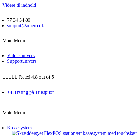
Videre til indhold
77 34 34 80
support@amero.dk
Main Menu
Vidensunivers
Supportunivers





Rated 4.8 out of 5
+4,8 rating på Trustpilot
Main Menu
Kassesystem