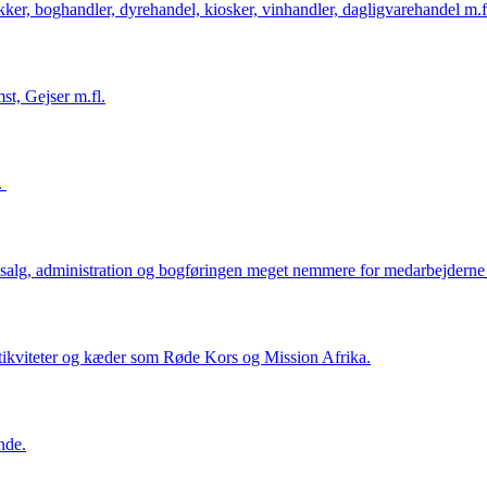
ker, boghandler, dyrehandel, kiosker, vinhandler, dagligvarehandel m.f
st, Gejser m.fl.
l.
salg, administration og bogføringen meget nemmere for medarbejderne i
ntikviteter og kæder som Røde Kors og Mission Afrika.
nde.