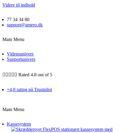
Videre til indhold
77 34 34 80
support@amero.dk
Main Menu
Vidensunivers
Supportunivers





Rated 4.8 out of 5
+4,8 rating på Trustpilot
Main Menu
Kassesystem