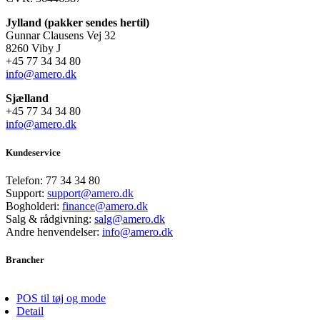
Jylland (pakker sendes hertil)
Gunnar Clausens Vej 32
8260 Viby J
+45 77 34 34 80
info@amero.dk
Sjælland
+45 77 34 34 80
info@amero.dk
Kundeservice
Telefon:
77 34 34 80
Support:
support@amero.dk
Bogholderi:
finance@amero.dk
Salg & rådgivning:
salg@amero.dk
Andre henvendelser:
info@amero.dk
Brancher
POS til tøj og mode
Detail