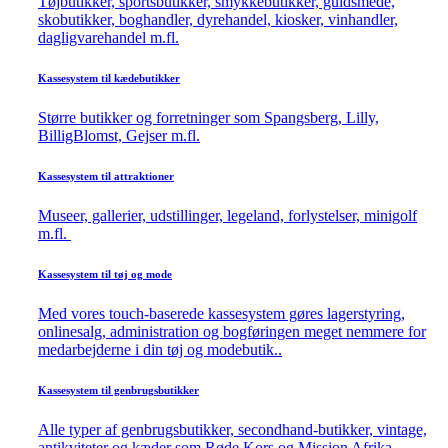
Tøjbutikker, sportsbutikker, smykkebutikker, guldsmede,
skobutikker, boghandler, dyrehandel, kiosker, vinhandler,
dagligvarehandel m.fl.
Kassesystem til kædebutikker
Større butikker og forretninger som Spangsberg, Lilly,
BilligBlomst, Gejser m.fl.
Kassesystem til attraktioner
Museer, gallerier, udstillinger, legeland, forlystelser, minigolf
m.fl.
Kassesystem til tøj og mode
Med vores touch-baserede kassesystem gøres lagerstyring,
onlinesalg, administration og bogføringen meget nemmere for
medarbejderne i din tøj og modebutik..
Kassesystem til genbrugsbutikker
Alle typer af genbrugsbutikker, secondhand-butikker, vintage,
antikviteter og kæder som Røde Kors og Mission Afrika.