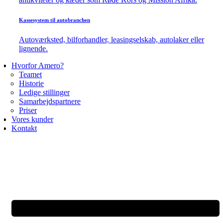
Kassesystem til autobranchen
Autoværksted, bilforhandler, leasingselskab, autolaker eller
lignende.
Hvorfor Amero?
Teamet
Historie
Ledige stillinger
Samarbejdspartnere
Priser
Vores kunder
Kontakt