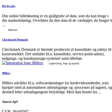
Heyloyalty
Din online billetløsning er en guldgrube af data, som du kan bruge i
din markedsføring. Overfører du den data til de værktøjer, du bruger ti
...
Hardware
Checkmark Denmark
Checkmark Denmark er førende producent af kassediske og udstyr til
kasseområdet. Det omfatter bl.a. kassediske, service-point-udstyr,
indgangs- og kundepassage-systemer samt tilbehør.
Lagerstyring, fragt og logistik
Millers
Millers udvikler bl.a. softwareløsninger for kædevirksomheder, som
hjælper med at automatisere arbejdsgange og -processer på lageret, og
dermed letter arbejdsgangene betydeligt. Med data hentet fra ...
Amero ApS
CVR: 36446587