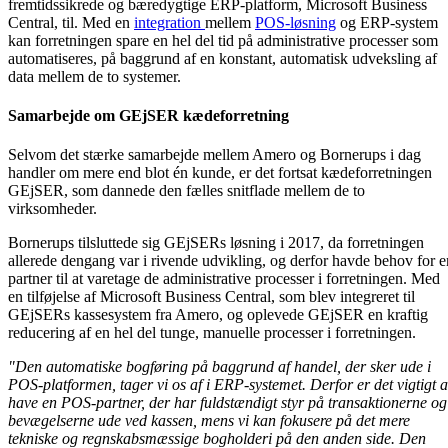
fremtidssikrede og bæredygtige ERP-platform, Microsoft Business
Central, til. Med en
integration
mellem
POS-løsning
og ERP-system
kan forretningen spare en hel del tid på administrative processer som
automatiseres, på baggrund af en konstant, automatisk udveksling af
data mellem de to systemer.
Samarbejde om GEjSER kædeforretning
Selvom det stærke samarbejde mellem Amero og Bornerups i dag
handler om mere end blot én kunde, er det fortsat kædeforretningen
GEjSER, som dannede den fælles snitflade mellem de to
virksomheder.
Bornerups tilsluttede sig GEjSERs løsning i 2017, da forretningen
allerede dengang var i rivende udvikling, og derfor havde behov for e
partner til at varetage de administrative processer i forretningen. Med
en tilføjelse af Microsoft Business Central, som blev integreret til
GEjSERs kassesystem fra Amero, og oplevede GEjSER en kraftig
reducering af en hel del tunge, manuelle processer i forretningen.
"Den automatiske bogføring på baggrund af handel, der sker ude i
POS-platformen, tager vi os af i ERP-systemet. Derfor er det vigtigt a
have en POS-partner, der har fuldstændigt styr på transaktionerne og
bevægelserne ude ved kassen, mens vi kan fokusere på det mere
tekniske og regnskabsmæssige bogholderi på den anden side. Den