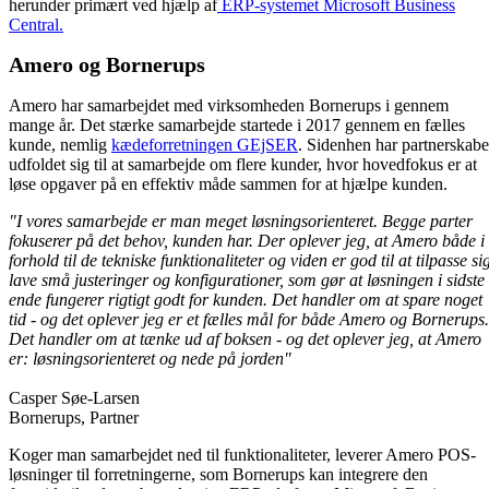
herunder primært ved hjælp af
ERP-systemet Microsoft Business
Central.
Amero og Bornerups
Amero har samarbejdet med virksomheden Bornerups i gennem
mange år. Det stærke samarbejde startede i 2017 gennem en fælles
kunde, nemlig
kædeforretningen GEjSER
. Sidenhen har partnerskabe
udfoldet sig til at samarbejde om flere kunder, hvor hovedfokus er at
løse opgaver på en effektiv måde sammen for at hjælpe kunden.
"I vores samarbejde er man meget løsningsorienteret. Begge parter
fokuserer på det behov, kunden har. Der oplever jeg, at Amero både i
forhold til de tekniske funktionaliteter og viden er god til at tilpasse si
lave små justeringer og konfigurationer, som gør at løsningen i sidste
ende fungerer rigtigt godt for kunden. Det handler om at spare noget
tid - og det oplever jeg er et fælles mål for både Amero og Bornerups.
Det handler om at tænke ud af boksen - og det oplever jeg, at Amero
er: løsningsorienteret og nede på jorden"
Casper Søe-Larsen
Bornerups, Partner
Koger man samarbejdet ned til funktionaliteter, leverer Amero POS-
løsninger til forretningerne, som Bornerups kan integrere den