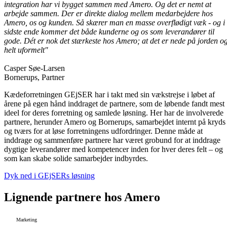
integration har vi bygget sammen med Amero. Og det er nemt at
arbejde sammen. Der er direkte dialog mellem medarbejdere hos
Amero, os og kunden. Så skærer man en masse overflødigt væk - og i
sidste ende kommer det både kunderne og os som leverandører til
gode. Dét er nok det stærkeste hos Amero; at det er nede på jorden o
helt uformelt"
Casper Søe-Larsen
Bornerups, Partner
Kædeforretningen GEjSER har i takt med sin vækstrejse i løbet af
årene på egen hånd inddraget de partnere, som de løbende fandt mest
ideel for deres forretning og samlede løsning. Her har de involverede
partnere, herunder Amero og Bornerups, samarbejdet internt på kryds
og tværs for at løse forretningens udfordringer. Denne måde at
inddrage og sammenføre partnere har været grobund for at inddrage
dygtige leverandører med kompetencer inden for hver deres felt – og
som kan skabe solide samarbejder indbyrdes.
Dyk ned i GEjSERs løsning
Lignende
partnere
hos Amero
Marketing