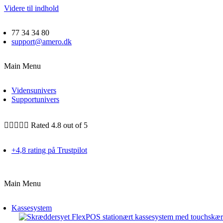
Videre til indhold
77 34 34 80
support@amero.dk
Main Menu
Vidensunivers
Supportunivers





Rated 4.8 out of 5
+4,8 rating på Trustpilot
Main Menu
Kassesystem