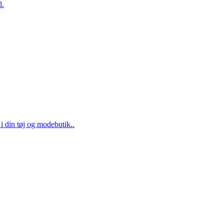
l.
 din tøj og modebutik..