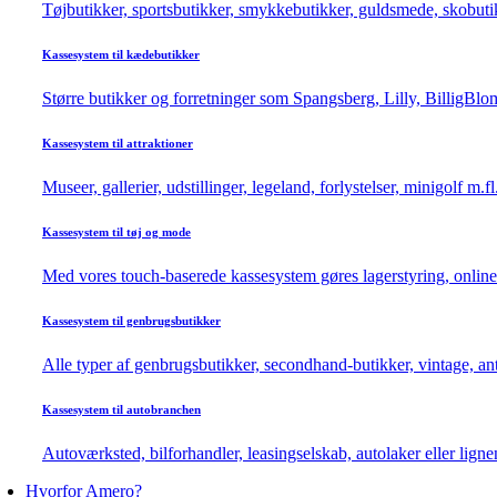
Tøjbutikker, sportsbutikker, smykkebutikker, guldsmede, skobutik
Kassesystem til kædebutikker
Større butikker og forretninger som Spangsberg, Lilly, BilligBlom
Kassesystem til attraktioner
Museer, gallerier, udstillinger, legeland, forlystelser, minigolf m.f
Kassesystem til tøj og mode
Med vores touch-baserede kassesystem gøres lagerstyring, online
Kassesystem til genbrugsbutikker
Alle typer af genbrugsbutikker, secondhand-butikker, vintage, a
Kassesystem til autobranchen
Autoværksted, bilforhandler, leasingselskab, autolaker eller ligne
Hvorfor Amero?