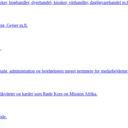
ker, boghandler, dyrehandel, kiosker, vinhandler, dagligvarehandel m.f
st, Gejser m.fl.
l.
salg, administration og bogføringen meget nemmere for medarbejderne i
ntikviteter og kæder som Røde Kors og Mission Afrika.
nde.