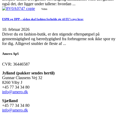
også det, der ligger under tallene: hvordan ...
Viden
ESPR og DPP – sådan skal fashion forholde sig til EU’s nye krav
10. februar 2026
Driver du en fashion-butik, er den stigende efterspørgsel på
gennemsigtighed og bæredygtighed fra forbrugerne nok ikke spor ny
for dig. Alligevel snubler de fleste af ...
Amero ApS
CVR: 36446587
Jylland (pakker sendes hertil)
Gunnar Clausens Vej 32
8260 Viby J
+45 77 34 34 80
info@amero.dk
Sjælland
+45 77 34 34 80
info@amero.dk