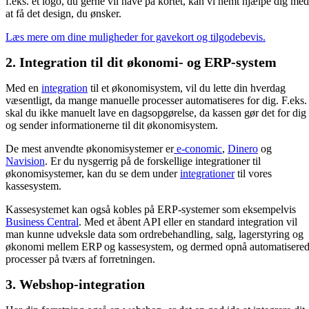
f.eks. et logo, du gerne vil have på kortet, kan vi nemt hjælpe dig med
at få det design, du ønsker.
Læs mere om dine muligheder for gavekort og tilgodebevis.
2. Integration til dit økonomi- og ERP-system
Med en
integration
til et økonomisystem, vil du lette din hverdag
væsentligt, da mange manuelle processer automatiseres for dig. F.eks.
skal du ikke manuelt lave en dagsopgørelse, da kassen gør det for dig
og sender informationerne til dit økonomisystem.
De mest anvendte økonomisystemer er
e-conomic
,
Dinero
og
Navision
. Er du nysgerrig på de forskellige integrationer til
økonomisystemer, kan du se dem under
integrationer
til vores
kassesystem.
Kassesystemet kan også kobles på ERP-systemer som eksempelvis
Business Central
. Med et åbent API eller en standard integration vil
man kunne udveksle data som ordrebehandling, salg, lagerstyring og
økonomi mellem ERP og kassesystem, og dermed opnå automatisere
processer på tværs af forretningen.
3. Webshop-integration