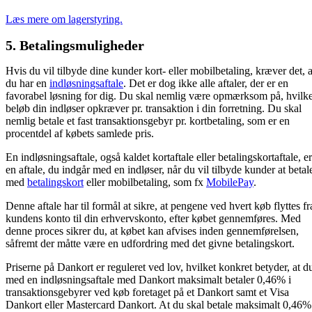
Læs mere om lagerstyring.
5. Betalingsmuligheder
Hvis du vil tilbyde dine kunder kort- eller mobilbetaling, kræver det, a
du har en
indløsningsaftale
. Det er dog ikke alle aftaler, der er en
favorabel løsning for dig. Du skal nemlig være opmærksom på, hvilke
beløb din indløser opkræver pr. transaktion i din forretning. Du skal
nemlig betale et fast transaktionsgebyr pr. kortbetaling, som er en
procentdel af købets samlede pris.
En indløsningsaftale, også kaldet kortaftale eller betalingskortaftale, er
en aftale, du indgår med en indløser, når du vil tilbyde kunder at betal
med
betalingskort
eller mobilbetaling, som fx
MobilePay
.
Denne aftale har til formål at sikre, at pengene ved hvert køb flyttes fr
kundens konto til din erhvervskonto, efter købet gennemføres. Med
denne proces sikrer du, at købet kan afvises inden gennemførelsen,
såfremt der måtte være en udfordring med det givne betalingskort.
Priserne på Dankort er reguleret ved lov, hvilket konkret betyder, at d
med en indløsningsaftale med Dankort maksimalt betaler 0,46% i
transaktionsgebyrer ved køb foretaget på et Dankort samt et Visa
Dankort eller Mastercard Dankort. At du skal betale maksimalt 0,46%