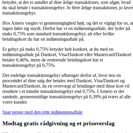
betyder, at det er antallet af dine årlige transaktioner, som afgør, hvad
du skal betale i transaktionsgebyr. Jo flere årlige transaktioner, jo lave
transaktionsgebyr.
Hos Amero vægter vi gennemsigtighed højt, og det er vigtigt for os, a
ingen føler sig snydt. Derfor har vi en indløsningsaftale, der lyder på
maks 0,75% som standard transaktionsgebyr, alt efter hvilke
betalingskort du har en indløsningsaftale på.
Et gebyr på maks 0,75% betyder helt konkret, at du med en
indløsningsaftale på Dankort, Visa/Dankort eller Mastercard/Dankort
betaler 0,46%, mens de resterende betalingskort har et
transaktionsgebyr på 0,75%.
Det endelige transaktionsgebyr afhænger derfor af, hvor stor en
procentdel af dine salg der betales med Dankort, Visa/Dankort og
Mastercard/Dankort, da en overvægt af betalinger med disse kort vil
resultere i et mindre transaktionsgebyr end 0,75%. I Amero er det
samlede, gennemsnitlige transaktionsgebyr på 0,39% på tværs af alle
vores kunder.
Spar penge med den rette indløsningsaftale
Modtag gratis rådgivning og et prisoverslag