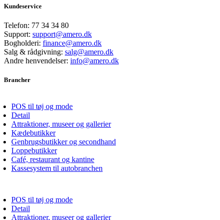
Kundeservice
Telefon:
77 34 34 80
Support:
support@amero.dk
Bogholderi:
finance@amero.dk
Salg & rådgivning:
salg@amero.dk
Andre henvendelser:
info@amero.dk
Brancher
POS til tøj og mode
Detail
Attraktioner, museer og gallerier
Kædebutikker
Genbrugsbutikker og secondhand
Loppebutikker
Café, restaurant og kantine
Kassesystem til autobranchen
POS til tøj og mode
Detail
Attraktioner, museer og gallerier