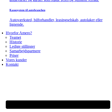
Kassesystem til autobranchen
Autoværksted, bilforhandler, leasingselskab, autolaker eller
lignende.
Hvorfor Amero?
Teamet
Historie
Ledige stillinger
Samarbejdspartnere
Priser
Vores kunder
Kontakt