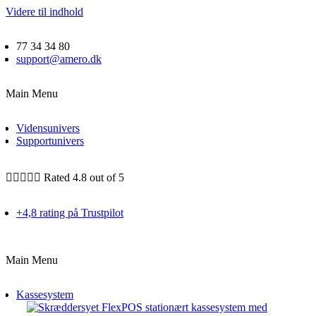
Videre til indhold
77 34 34 80
support@amero.dk
Main Menu
Vidensunivers
Supportunivers





Rated 4.8 out of 5
+4,8 rating på Trustpilot
Main Menu
Kassesystem