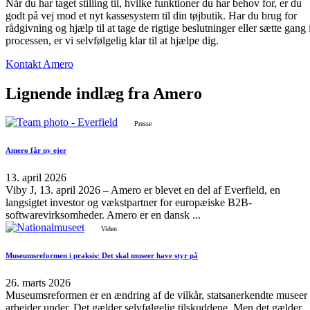
Når du har taget stilling til, hvilke funktioner du har behov for, er du
godt på vej mod et nyt kassesystem til din tøjbutik. Har du brug for
rådgivning og hjælp til at tage de rigtige beslutninger eller sætte gang 
processen, er vi selvfølgelig klar til at hjælpe dig.
Kontakt Amero
Lignende
indlæg
fra Amero
Presse
Amero får ny ejer
13. april 2026
Viby J, 13. april 2026 – Amero er blevet en del af Everfield, en
langsigtet investor og vækstpartner for europæiske B2B-
softwarevirksomheder. Amero er en dansk ...
Viden
Museumsreformen i praksis: Det skal museer have styr på
26. marts 2026
Museumsreformen er en ændring af de vilkår, statsanerkendte museer
arbejder under. Det gælder selvfølgelig tilskuddene. Men det gælder