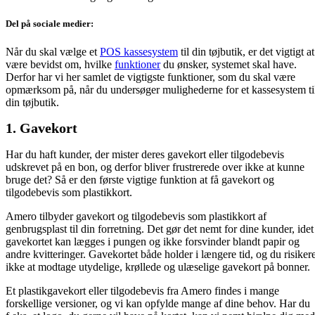
Del på sociale medier:
Når du skal vælge et
POS kassesystem
til din tøjbutik, er det vigtigt at
være bevidst om, hvilke
funktioner
du ønsker, systemet skal have.
Derfor har vi her samlet de vigtigste funktioner, som du skal være
opmærksom på, når du undersøger mulighederne for et kassesystem ti
din tøjbutik.
1. Gavekort
Har du haft kunder, der mister deres gavekort eller tilgodebevis
udskrevet på en bon, og derfor bliver frustrerede over ikke at kunne
bruge det? Så er den første vigtige funktion at få gavekort og
tilgodebevis som plastikkort.
Amero tilbyder gavekort og tilgodebevis som plastikkort af
genbrugsplast til din forretning. Det gør det nemt for dine kunder, idet
gavekortet kan lægges i pungen og ikke forsvinder blandt papir og
andre kvitteringer. Gavekortet både holder i længere tid, og du risiker
ikke at modtage utydelige, krøllede og ulæselige gavekort på bonner.
Et plastikgavekort eller tilgodebevis fra Amero findes i mange
forskellige versioner, og vi kan opfylde mange af dine behov. Har du