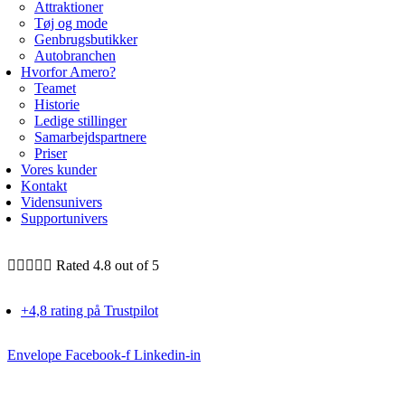
Attraktioner
Tøj og mode
Genbrugsbutikker
Autobranchen
Hvorfor Amero?
Teamet
Historie
Ledige stillinger
Samarbejdspartnere
Priser
Vores kunder
Kontakt
Vidensunivers
Supportunivers





Rated 4.8 out of 5
+4,8 rating på Trustpilot
Envelope
Facebook-f
Linkedin-in