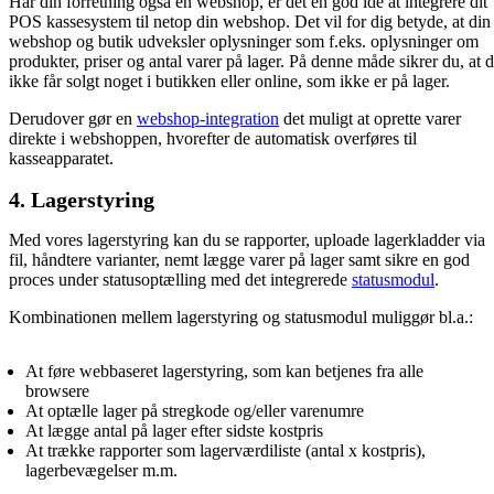
Har din forretning også en webshop, er det en god ide at integrere dit
POS kassesystem til netop din webshop. Det vil for dig betyde, at din
webshop og butik udveksler oplysninger som f.eks. oplysninger om
produkter, priser og antal varer på lager. På denne måde sikrer du, at 
ikke får solgt noget i butikken eller online, som ikke er på lager.
Derudover gør en
webshop-integration
det muligt at oprette varer
direkte i webshoppen, hvorefter de automatisk overføres til
kasseapparatet.
4. Lagerstyring
Med vores lagerstyring kan du se rapporter, uploade lagerkladder via
fil, håndtere varianter, nemt lægge varer på lager samt sikre en god
proces under statusoptælling med det integrerede
statusmodul
.
Kombinationen mellem lagerstyring og statusmodul muliggør bl.a.:
At føre webbaseret lagerstyring, som kan betjenes fra alle
browsere
At optælle lager på stregkode og/eller varenumre
At lægge antal på lager efter sidste kostpris
At trække rapporter som lagerværdiliste (antal x kostpris),
lagerbevægelser m.m.