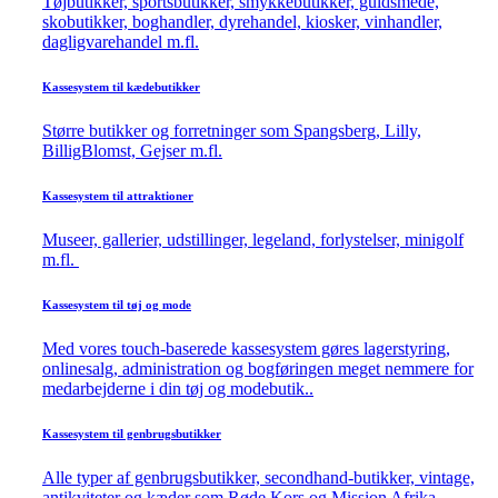
Tøjbutikker, sportsbutikker, smykkebutikker, guldsmede,
skobutikker, boghandler, dyrehandel, kiosker, vinhandler,
dagligvarehandel m.fl.
Kassesystem til kædebutikker
Større butikker og forretninger som Spangsberg, Lilly,
BilligBlomst, Gejser m.fl.
Kassesystem til attraktioner
Museer, gallerier, udstillinger, legeland, forlystelser, minigolf
m.fl.
Kassesystem til tøj og mode
Med vores touch-baserede kassesystem gøres lagerstyring,
onlinesalg, administration og bogføringen meget nemmere for
medarbejderne i din tøj og modebutik..
Kassesystem til genbrugsbutikker
Alle typer af genbrugsbutikker, secondhand-butikker, vintage,
antikviteter og kæder som Røde Kors og Mission Afrika.