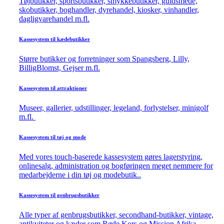
Tøjbutikker, sportsbutikker, smykkebutikker, guldsmede,
skobutikker, boghandler, dyrehandel, kiosker, vinhandler,
dagligvarehandel m.fl.
Kassesystem til kædebutikker
Større butikker og forretninger som Spangsberg, Lilly,
BilligBlomst, Gejser m.fl.
Kassesystem til attraktioner
Museer, gallerier, udstillinger, legeland, forlystelser, minigolf
m.fl.
Kassesystem til tøj og mode
Med vores touch-baserede kassesystem gøres lagerstyring,
onlinesalg, administration og bogføringen meget nemmere for
medarbejderne i din tøj og modebutik..
Kassesystem til genbrugsbutikker
Alle typer af genbrugsbutikker, secondhand-butikker, vintage,
antikviteter og kæder som Røde Kors og Mission Afrika.