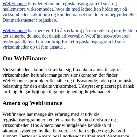
WebFinance
tilbyder et online regnskabsprogram til små og
mellemstore virksomheder, hvor du med lethed kan holde styr på
virksomhedens økonomi og kunder, uanset om du er nybegynder eller
Danmarksmester i regnskab.
WebFinance
har mere end 16 års erfaring på markedet og er udviklet i
tæt samarbejde med det dansk erhvervsliv.
WebFinance-softwaren
byder på alt, hvad du har brug for i et regnskabsprogram til små
virksomheder op til fem ansatte .
Om WebFinance
Virksomhedens kunder strækker sig fra enkelmands- til større
virksomheder, herunder mange revisionskontorer, der finder
WebFinances produkter fleksible og tidssvarende, uden økonomisk
belastning for den enkelte virksomhed. Udstyret er placeret på dansk
jord, og de går højt op i tilgængelighed og linjekapacitet.
Amero og WebFinance
Webfinance har mange års erfaring med at udvikle
regnskabsprogrammer i et tæt samarbejde med revisorer og
virksomheder.
Hos Amero har vi indgående kendskab til
økonomisystemer, hvilket betyder, at vi kan vejlede og give god
support. Derfor er Amero også godkendt partner med Webfinance.