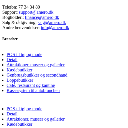
Telefon:
77 34 34 80
Support:
support@amero.dk
Bogholderi:
finance@amero.dk
Salg & rådgivning:
salg@amero.dk
Andre henvendelser:
info@amero.dk
Brancher
POS til tøj og mode
Detail
Attraktioner, museer og gallerier
Kædebutikker
Genbrugsbutikker og secondhand
Loppebutikker
Café, restaurant og kantine
Kassesystem til autobranchen
POS til tøj og mode
Detail
Attraktioner, museer og gallerier
Kædebutikker