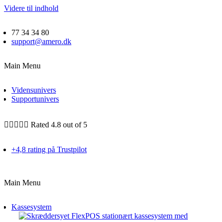
Videre til indhold
77 34 34 80
support@amero.dk
Main Menu
Vidensunivers
Supportunivers





Rated 4.8 out of 5
+4,8 rating på Trustpilot
Main Menu
Kassesystem