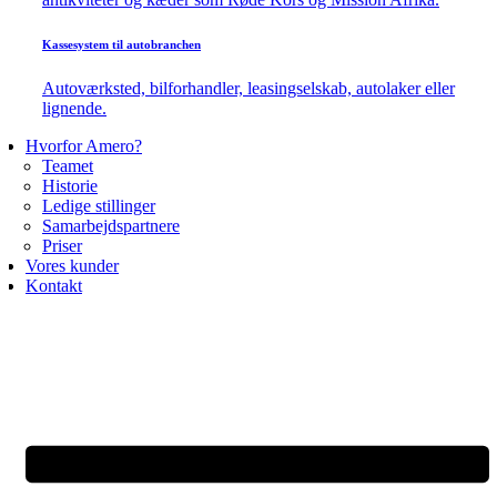
Kassesystem til autobranchen
Autoværksted, bilforhandler, leasingselskab, autolaker eller
lignende.
Hvorfor Amero?
Teamet
Historie
Ledige stillinger
Samarbejdspartnere
Priser
Vores kunder
Kontakt