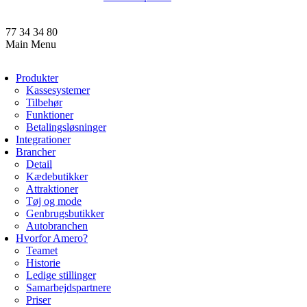
77 34 34 80
Main Menu
Produkter
Kassesystemer
Tilbehør
Funktioner
Betalingsløsninger
Integrationer
Brancher
Detail
Kædebutikker
Attraktioner
Tøj og mode
Genbrugsbutikker
Autobranchen
Hvorfor Amero?
Teamet
Historie
Ledige stillinger
Samarbejdspartnere
Priser