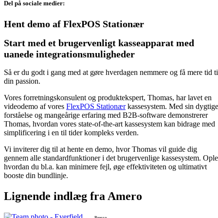
Del på sociale medier:
Hent demo af FlexPOS Stationær
Start med et brugervenligt kasseapparat med
uanede integrationsmuligheder
Så er du godt i gang med at gøre hverdagen nemmere og få mere tid ti
din passion.
Vores forretningskonsulent og produktekspert, Thomas, har lavet en
videodemo af vores
FlexPOS Stationær
kassesystem. Med sin dygtig
forståelse og mangeårige erfaring med B2B-software demonstrerer
Thomas, hvordan vores state-of-the-art kassesystem kan bidrage med
simplificering i en til tider kompleks verden.
Vi inviterer dig til at hente en demo, hvor Thomas vil guide dig
gennem alle standardfunktioner i det brugervenlige kassesystem. Opl
hvordan du bl.a. kan minimere fejl, øge effektiviteten og ultimativt
booste din bundlinje.
Lignende
indlæg
fra Amero
Presse