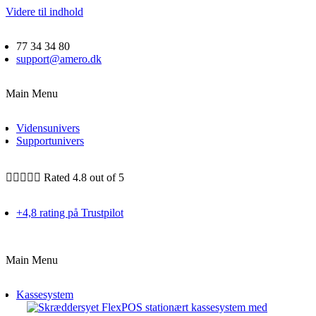
Videre til indhold
77 34 34 80
support@amero.dk
Main Menu
Vidensunivers
Supportunivers





Rated 4.8 out of 5
+4,8 rating på Trustpilot
Main Menu
Kassesystem