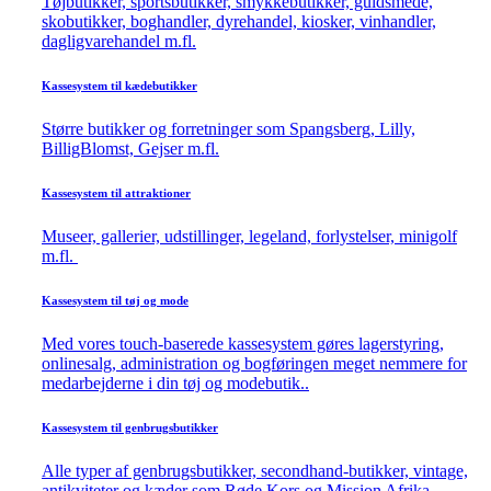
Tøjbutikker, sportsbutikker, smykkebutikker, guldsmede,
skobutikker, boghandler, dyrehandel, kiosker, vinhandler,
dagligvarehandel m.fl.
Kassesystem til kædebutikker
Større butikker og forretninger som Spangsberg, Lilly,
BilligBlomst, Gejser m.fl.
Kassesystem til attraktioner
Museer, gallerier, udstillinger, legeland, forlystelser, minigolf
m.fl.
Kassesystem til tøj og mode
Med vores touch-baserede kassesystem gøres lagerstyring,
onlinesalg, administration og bogføringen meget nemmere for
medarbejderne i din tøj og modebutik..
Kassesystem til genbrugsbutikker
Alle typer af genbrugsbutikker, secondhand-butikker, vintage,
antikviteter og kæder som Røde Kors og Mission Afrika.