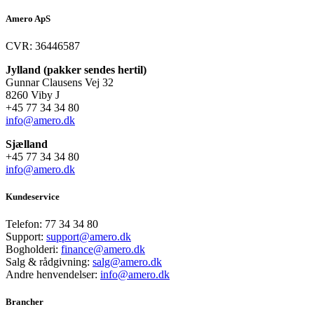
Amero ApS
CVR: 36446587
Jylland (pakker sendes hertil)
Gunnar Clausens Vej 32
8260 Viby J
+45 77 34 34 80
info@amero.dk
Sjælland
+45 77 34 34 80
info@amero.dk
Kundeservice
Telefon:
77 34 34 80
Support:
support@amero.dk
Bogholderi:
finance@amero.dk
Salg & rådgivning:
salg@amero.dk
Andre henvendelser:
info@amero.dk
Brancher