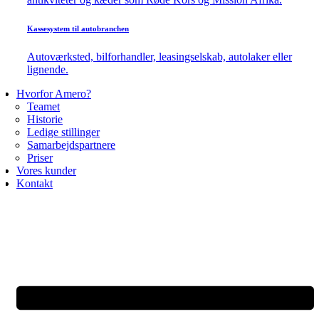
Kassesystem til autobranchen
Autoværksted, bilforhandler, leasingselskab, autolaker eller
lignende.
Hvorfor Amero?
Teamet
Historie
Ledige stillinger
Samarbejdspartnere
Priser
Vores kunder
Kontakt