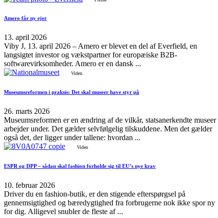
Amero får ny ejer
13. april 2026
Viby J, 13. april 2026 – Amero er blevet en del af Everfield, en
langsigtet investor og vækstpartner for europæiske B2B-
softwarevirksomheder. Amero er en dansk ...
Viden
Museumsreformen i praksis: Det skal museer have styr på
26. marts 2026
Museumsreformen er en ændring af de vilkår, statsanerkendte museer
arbejder under. Det gælder selvfølgelig tilskuddene. Men det gælder
også det, der ligger under tallene: hvordan ...
Viden
ESPR og DPP – sådan skal fashion forholde sig til EU’s nye krav
10. februar 2026
Driver du en fashion-butik, er den stigende efterspørgsel på
gennemsigtighed og bæredygtighed fra forbrugerne nok ikke spor ny
for dig. Alligevel snubler de fleste af ...