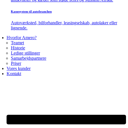
Kassesystem til autobranchen
Autoværksted, bilforhandler, leasingselskab, autolaker eller
lignende.
Hvorfor Amero?
Teamet
Historie
Ledige stillinger
Samarbejdspartnere
Priser
Vores kunder
Kontakt