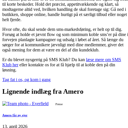
til korte beskeder. Hold det præcist, appetitvækkende og klart, så
modtagerne altid ved, hvilken handling de skal foretage sig: Gå ned i
butikken, shoppe online, handle hurtigt på et særligt tilbud eller noget
helt fjerde.
Hvor ofte, du skal sende dem sms-markedsføring, er helt op til dig.
Forsøg at holde et jævnt flow og som minimum koble sms’er på dine 
forvejen planlagte kampagner og udsalg i løbet af året. Så længe du
sørger for at kommunikere jævnligt med dine medlemmer, giver det
også mening for dem at være en del af din kundeklub.
Er du blevet nysgerrig på SMS Klub? Du kan
læse mere om SMS
Klub her
eller kontakte os for at få hjælp til at koble den på din
løsning.
Tag fat i os, og kom i gang
Lignende
indlæg
fra Amero
Presse
Amero får ny ejer
13. april 2026