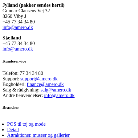
Jylland (pakker sendes hertil)
Gunnar Clausens Vej 32
8260 Viby J
+45 77 34 34 80
info@amero.dk
Sjælland
+45 77 34 34 80
info@amero.dk
Kundeservice
Telefon:
77 34 34 80
Support:
support@amero.dk
Bogholderi:
finance@amero.dk
Salg & rådgivning:
salg@amero.dk
Andre henvendelser:
info@amero.dk
Brancher
POS til tøj og mode
Detail
Attraktioner, museer og gallerier