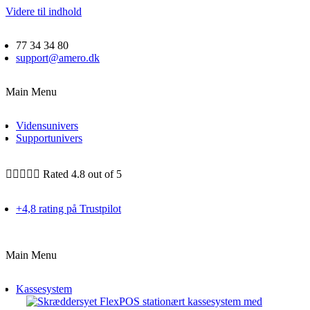
Videre til indhold
77 34 34 80
support@amero.dk
Main Menu
Vidensunivers
Supportunivers





Rated 4.8 out of 5
+4,8 rating på Trustpilot
Main Menu
Kassesystem