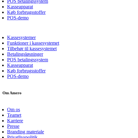
POS betalingssystem
Kasseapparat
Køb forbrugsstoffer
POS-demo
Kassesystemer
Funktioner i kassesystemet
Tilbehør til kassesystemet
Betalingsløsninger
POS betalingssystem
Kasseapparat
Køb forbrugsstoffer
POS-demo
Om Amero
Om os
Teamet
Karriere
Presse
Branding materiale
Privatlivspolitik