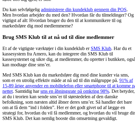
Du kan selvfølgelig
administrere din kundeklub gennem din POS
.
Men hvordan arbejder du med den? Hvordan får du tilmeldinger? Og
vigtigst af alt: Hvordan bruger du den til at kommunikere til og
markedsføre dig mod medlemmerne?
Brug SMS Klub til at nå ud til dine medlemmer
Et af de vigtigste værktøjer i din kundeklub er
SMS Klub
. Har du et
kassesystem fra Amero, kan du integrere din SMS Klub til
kassesystemet og sikre dig, at medlemmer, du opretter i butikken, ogs
kan modtage dine sms’er.
Med SMS Klub kan du markedsføre dig mod dine kunder via sms,
som er en utrolig effektiv måde at nå ud til din målgruppe på.
91% af
15-89 årige anvender en mobiltelefon eller smartphone til at komme p
nettet
. Samtidig har
sms en åbningsrate på omkring 98%
. Det betyder,
at du i teorien kan sende sms’er til størstedelen af den danske
befolkning, som næsten altid åbner deres sms’er. Så handler det bare
om at få dem “ind i folden”. Her er det godt givet ud af lægge en
strategi for, hvordan du vil få medlemmer, og hvordan du vil bruge di
SMS Klub. Det kan nemlig booste din omsætning gevaldigt.