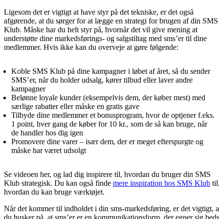
Ligesom det er vigtigt at have styr på det tekniske, er det også
afgørende, at du sørger for at lægge en strategi for brugen af din SMS
Klub. Måske har du helt styr på, hvornår det vil give mening at
understøtte dine markedsførings- og salgstiltag med sms’er til dine
medlemmer. Hvis ikke kan du overveje at gøre følgende:
Koble SMS Klub på dine kampagner i løbet af året, så du sender
SMS’er, når du holder udsalg, kører tilbud eller laver andre
kampagner
Belønne loyale kunder (eksempelvis dem, der køber mest) med
særlige rabatter eller måske en gratis gave
Tilbyde dine medlemmer et bonusprogram, hvor de optjener f.eks.
1 point, hver gang de køber for 10 kr., som de så kan bruge, når
de handler hos dig igen
Promovere dine varer – især dem, der er meget efterspurgte og
måske har været udsolgt
Se videoen her, og lad dig inspirere til, hvordan du bruger din SMS
Klub strategisk. Du kan også finde
mere inspiration hos SMS Klub
til
hvordan du kan bruge værktøjet.
Når det kommer til indholdet i din sms-markedsføring, er det vigtigt, a
du husker på, at sms’er er en kommunikationsform, der egner sig beds