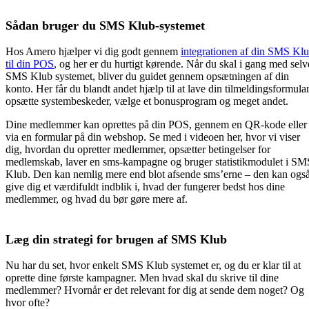
Sådan bruger du SMS Klub-systemet
Hos Amero hjælper vi dig godt gennem
integrationen af din SMS Kl
til din POS
, og her er du hurtigt kørende. Når du skal i gang med selv
SMS Klub systemet, bliver du guidet gennem opsætningen af din
konto. Her får du blandt andet hjælp til at lave din tilmeldingsformular
opsætte systembeskeder, vælge et bonusprogram og meget andet.
Dine medlemmer kan oprettes på din POS, gennem en QR-kode eller
via en formular på din webshop. Se med i videoen her, hvor vi viser
dig, hvordan du opretter medlemmer, opsætter betingelser for
medlemskab, laver en sms-kampagne og bruger statistikmodulet i SM
Klub. Den kan nemlig mere end blot afsende sms’erne – den kan ogs
give dig et værdifuldt indblik i, hvad der fungerer bedst hos dine
medlemmer, og hvad du bør gøre mere af.
Læg din strategi for brugen af SMS Klub
Nu har du set, hvor enkelt SMS Klub systemet er, og du er klar til at
oprette dine første kampagner. Men hvad skal du skrive til dine
medlemmer? Hvornår er det relevant for dig at sende dem noget? Og
hvor ofte?