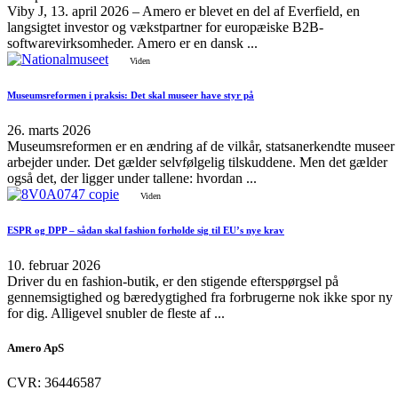
Viby J, 13. april 2026 – Amero er blevet en del af Everfield, en
langsigtet investor og vækstpartner for europæiske B2B-
softwarevirksomheder. Amero er en dansk ...
Viden
Museumsreformen i praksis: Det skal museer have styr på
26. marts 2026
Museumsreformen er en ændring af de vilkår, statsanerkendte museer
arbejder under. Det gælder selvfølgelig tilskuddene. Men det gælder
også det, der ligger under tallene: hvordan ...
Viden
ESPR og DPP – sådan skal fashion forholde sig til EU’s nye krav
10. februar 2026
Driver du en fashion-butik, er den stigende efterspørgsel på
gennemsigtighed og bæredygtighed fra forbrugerne nok ikke spor ny
for dig. Alligevel snubler de fleste af ...
Amero ApS
CVR: 36446587