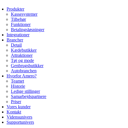
Produkter
Kassesystemer
Tilbehør
Funktioner
Betalingsløsninger
Integrationer
Brancher
Detail
Kædebutikker
Attraktioner
Tøj og mode
Genbrugsbutikker
Autobranchen
Hvorfor Amero?
Teamet
Historie
Ledige stillinger
Samarbejdspartnere
Priser
Vores kunder
Kontakt
Vidensunivers
Supportunivers