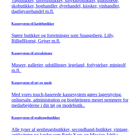
Tøjbutikker, sportsbutikker, smykkebutikker, guldsmede,
skobutikker, boghandler, dyrehandel, kiosker, vinhandler,
dagligvarehandel m.fl.
Kassesystem til kædebutikker
Større butikker og forretninger som Spangsberg, Lilly,
BilligBlomst, Gejser m.fl.
Kassesystem til attraktioner
Museer, gallerier, udstillinger, legeland, forlystelser, minigolf
m.fl.
Kassesystem til tøj og mode
Med vores touch-baserede kassesystem gøres lagerstyring,
onlinesalg, administration og bogføringen meget nemmere for
medarbejderne i din tøj og modebutik..
Kassesystem til genbrugsbutikker
Alle typer af genbrugsbutikker, secondhand-butikker, vintage,
antikviteter og kæder som Røde Kors og Mission Afrika.