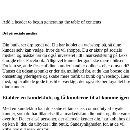
Add a header to begin generating the table of contents
Del på sociale medier:
Din butik ser drøngodt ud. Du har koblet en webshop på, så dine
kunder selv kan vælge, hvor de vil shoppe. Du er aktiv på sociale
medier, og måske har du også investeret lidt i markedsføring på f.eks.
Google eller Facebook. Alligevel kunne der godt ske mere i biksen.
Du kan se, at de fleste af dine kunder handler online – eller omvendt?
Uanset dit udgangspunkt er der rig mulighed for, at du kan booste din
omsætning yderligere og skabe mere trafik til butik og webshop. Læs
med, og få alle de gode tips til et værktøj, der også skaber loyalitet ho
dine kunder.
Etabler en kundeklub, og få kunderne til at komme igen
Med en kundeklub kan du skabe et fantastisk community af loyale
kunder, som du har tilladelse til at markedsføre din butik og dine varer
over for. Det er altså personer, der allerede kender dig, har købt hos d
og kan li’ det, du tilbyder i din butik. Sandsynligheden for, at de vil
købe hos dig igen, er stor.