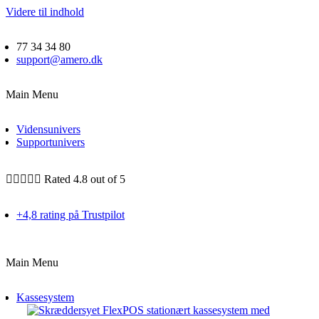
Videre til indhold
77 34 34 80
support@amero.dk
Main Menu
Vidensunivers
Supportunivers





Rated 4.8 out of 5
+4,8 rating på Trustpilot
Main Menu
Kassesystem