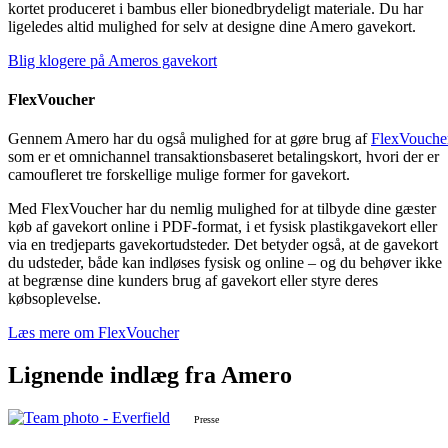
kortet produceret i bambus eller bionedbrydeligt materiale. Du har
ligeledes altid mulighed for selv at designe dine Amero gavekort.
Blig klogere på Ameros gavekort
FlexVoucher
Gennem Amero har du også mulighed for at gøre brug af
FlexVouche
som er et omnichannel transaktionsbaseret betalingskort, hvori der er
camoufleret tre forskellige mulige former for gavekort.
Med FlexVoucher har du nemlig mulighed for at tilbyde dine gæster
køb af gavekort online i PDF-format, i et fysisk plastikgavekort eller
via en tredjeparts gavekortudsteder. Det betyder også, at de gavekort
du udsteder, både kan indløses fysisk og online – og du behøver ikke
at begrænse dine kunders brug af gavekort eller styre deres
købsoplevelse.
Læs mere om FlexVoucher
Lignende
indlæg
fra Amero
Presse