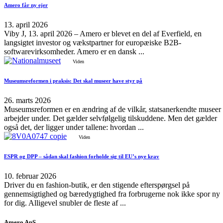
Amero får ny ejer
13. april 2026
Viby J, 13. april 2026 – Amero er blevet en del af Everfield, en
langsigtet investor og vækstpartner for europæiske B2B-
softwarevirksomheder. Amero er en dansk ...
Viden
Museumsreformen i praksis: Det skal museer have styr på
26. marts 2026
Museumsreformen er en ændring af de vilkår, statsanerkendte museer
arbejder under. Det gælder selvfølgelig tilskuddene. Men det gælder
også det, der ligger under tallene: hvordan ...
Viden
ESPR og DPP – sådan skal fashion forholde sig til EU’s nye krav
10. februar 2026
Driver du en fashion-butik, er den stigende efterspørgsel på
gennemsigtighed og bæredygtighed fra forbrugerne nok ikke spor ny
for dig. Alligevel snubler de fleste af ...
Amero ApS