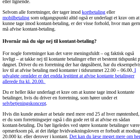
eller lignende.
Selvom alle forretninger, der tager imod
kortbetaling
eller
mobilbetaling
som udgangspunkt altid også er underlagt et krav om at
kunne tage imod kontant-betaling, er der visse forhold, hvor man ger
må afvise kontant-betaling.
Hvornår må du sige nej til kontant-betaling?
For nogle forretninger kan det være meningsfuldt – og faktisk også
lovligt – at takke nej til kontante betalinger efter et bestemt tidspunkt 
døgnet. Driver du en forretning der har døgnåbent, har du eksempelvi
lov til at afvise betaling med kontanter i tidsrummet 22.00 – 06.00.
I
udvalgte områder er det endda legitimt at afvise kontante betalinger
allerede fra kl. 20.00.
Du er heller ikke underlagt et krav om at kunne tage imod kontante
betalinger, hvis du driver en forretning, som hører under et
selvbetjeningskoncept
.
Hvis din kunde ønsker at betale med mere end 25 af hver møntenhed,
er du som forretningsejer også i din gode ret til at afvise en sådan
kontant-betaling. Du bør ligeledes ved større kontante betalinger være
opmærksom på, at det ifølge hvidvaskningsloven er forbudt at modta
20.000 kr. eller derover i kontant.
Det kan du læse meget mere om he