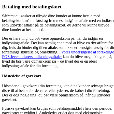
Betaling med betalingskort
Såfremt du ønsker at tilbyde dine kunder at kunne betale med
betalingskort, må du først og fremmest indgå en aftale med en indløser
som udbyder aftaler på de betalingskort, du gerne vil kunne tilbyde
dine kunder at betale med.
Der er flere ting, du bør være opmærksom på, når du indgår en
indløsningsaftale. Det kan nemlig ende med at blive en dyr affære for
dig, hvis du binder dig til en aftale, som ikke er hensigtsmæssig for di
forretnings størrelse og omsætning.
I vores undersøgelse af forskellige
POS-leverandørers indløsningsaftaler
kan du blive meget klogere på,
hvad du bør være opmærksom på – og hvad der er en ideel
indløsningsaftale for din forretning.
Udstedelse af gavekort
Udsteder du gavekort i din forretning, kan dine kunder selvsagt bruge
disse til at betale for de varer eller ydelser, de køber i din forretning.
Der er dog nogle ting, du bør være opmærksom på, når du udsteder
gavekort.
Fysiske gavekort kan bruges som betalingsmiddel i hele den periode,
gavekortet er gyldigt i. Anderledes er det dog med elektroniske