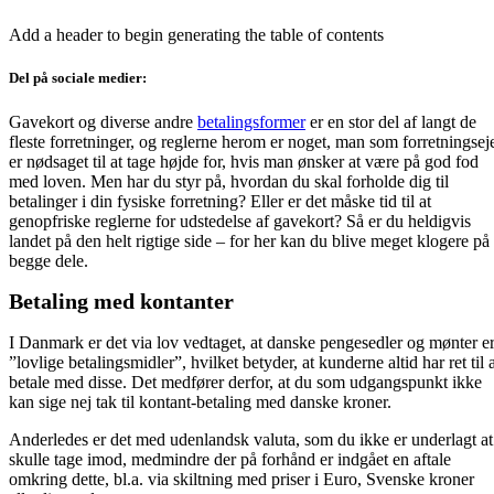
Add a header to begin generating the table of contents
Del på sociale medier:
Gavekort og diverse andre
betalingsformer
er en stor del af langt de
fleste forretninger, og reglerne herom er noget, man som forretningsej
er nødsaget til at tage højde for, hvis man ønsker at være på god fod
med loven. Men har du styr på, hvordan du skal forholde dig til
betalinger i din fysiske forretning? Eller er det måske tid til at
genopfriske reglerne for udstedelse af gavekort? Så er du heldigvis
landet på den helt rigtige side – for her kan du blive meget klogere på
begge dele.
Betaling med kontanter
I Danmark er det via lov vedtaget, at danske pengesedler og mønter e
”lovlige betalingsmidler”, hvilket betyder, at kunderne altid har ret til 
betale med disse. Det medfører derfor, at du som udgangspunkt ikke
kan sige nej tak til kontant-betaling med danske kroner.
Anderledes er det med udenlandsk valuta, som du ikke er underlagt at
skulle tage imod, medmindre der på forhånd er indgået en aftale
omkring dette, bl.a. via skiltning med priser i Euro, Svenske kroner