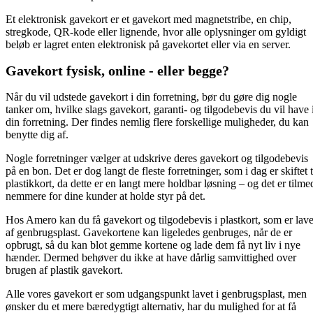
Et elektronisk gavekort er et gavekort med magnetstribe, en chip,
stregkode, QR-kode eller lignende, hvor alle oplysninger om gyldigt
beløb er lagret enten elektronisk på gavekortet eller via en server.
Gavekort fysisk, online - eller begge?
Når du vil udstede gavekort i din forretning, bør du gøre dig nogle
tanker om, hvilke slags gavekort, garanti- og tilgodebevis du vil have 
din forretning. Der findes nemlig flere forskellige muligheder, du kan
benytte dig af.
Nogle forretninger vælger at udskrive deres gavekort og tilgodebevis
på en bon. Det er dog langt de fleste forretninger, som i dag er skiftet t
plastikkort, da dette er en langt mere holdbar løsning – og det er tilme
nemmere for dine kunder at holde styr på det.
Hos Amero kan du få gavekort og tilgodebevis i plastkort, som er lave
af genbrugsplast. Gavekortene kan ligeledes genbruges, når de er
opbrugt, så du kan blot gemme kortene og lade dem få nyt liv i nye
hænder. Dermed behøver du ikke at have dårlig samvittighed over
brugen af plastik gavekort.
Alle vores gavekort er som udgangspunkt lavet i genbrugsplast, men
ønsker du et mere bæredygtigt alternativ, har du mulighed for at få