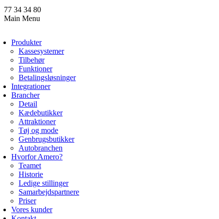
77 34 34 80
Main Menu
Produkter
Kassesystemer
Tilbehør
Funktioner
Betalingsløsninger
Integrationer
Brancher
Detail
Kædebutikker
Attraktioner
Tøj og mode
Genbrugsbutikker
Autobranchen
Hvorfor Amero?
Teamet
Historie
Ledige stillinger
Samarbejdspartnere
Priser
Vores kunder
Kontakt