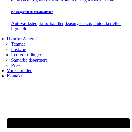
Kassesystem til autobranchen
Autoværksted, bilforhandler, leasingselskab, autolaker eller
lignende.
Hvorfor Amero?
Teamet
Historie
Ledige stillinger
Samarbejdspartnere
Priser
Vores kunder
Kontakt