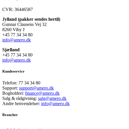
CVR: 36446587
Jylland (pakker sendes hertil)
Gunnar Clausens Vej 32
8260 Viby J
+45 77 34 34 80
info@amero.dk
Sjælland
+45 77 34 34 80
info@amero.dk
Kundeservice
Telefon:
77 34 34 80
Support:
support@amero.dk
Bogholderi:
finance@amero.dk
Salg & rådgivning:
salg@amero.dk
Andre henvendelser:
info@amero.dk
Brancher