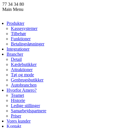
77 34 34 80
Main Menu
Produkter
Kassesystemer
Tilbehør
Funktioner
Betalingsløsninger
Integrationer
Brancher
Detail
Kædebutikker
Attraktioner
Tøj og mode
Genbrugsbutikker
Autobranchen
Hvorfor Amero?
Teamet
Historie
Ledige stillinger
Samarbejdspartnere
Priser
Vores kunder
Kontakt