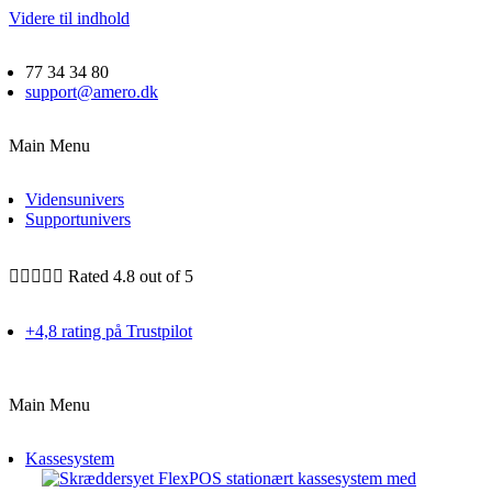
Videre til indhold
77 34 34 80
support@amero.dk
Main Menu
Vidensunivers
Supportunivers





Rated 4.8 out of 5
+4,8 rating på Trustpilot
Main Menu
Kassesystem