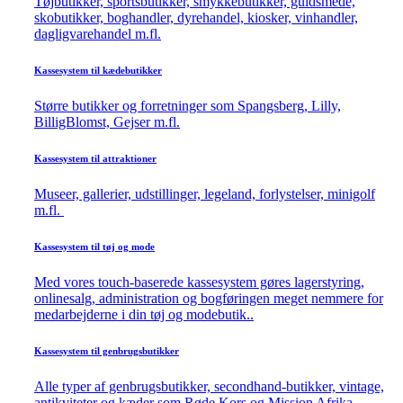
Tøjbutikker, sportsbutikker, smykkebutikker, guldsmede,
skobutikker, boghandler, dyrehandel, kiosker, vinhandler,
dagligvarehandel m.fl.
Kassesystem til kædebutikker
Større butikker og forretninger som Spangsberg, Lilly,
BilligBlomst, Gejser m.fl.
Kassesystem til attraktioner
Museer, gallerier, udstillinger, legeland, forlystelser, minigolf
m.fl.
Kassesystem til tøj og mode
Med vores touch-baserede kassesystem gøres lagerstyring,
onlinesalg, administration og bogføringen meget nemmere for
medarbejderne i din tøj og modebutik..
Kassesystem til genbrugsbutikker
Alle typer af genbrugsbutikker, secondhand-butikker, vintage,
antikviteter og kæder som Røde Kors og Mission Afrika.